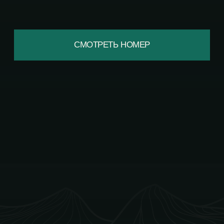
ТРТ «БИРЮЗОВАЯ
КАТУНЬ», ЗД. 99, СТР.
4
ПОКАЗАТЬ НА КАРТЕ
РЕЕСТР ГОСТИНИЦ
НОМЕР РЕЕСТРОВОЙ ЗАПИСИ: С222024002423
ТЕЛЕФОН
+7 (3852) 299-699
ПОЧТА
sales@xvoya-hotel.ru
МЕССЕНДЖЕРЫ
НОМЕРА
ДЕЛЮКС ЛАЙТ
ДЕЛЮКС ПАНОРАМА