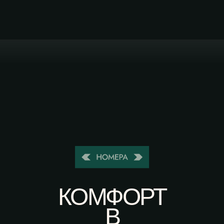
КОМФОРТ
В
КАЖДОМ
НОМЕРЕ
ДЕЛЮКС ЛАЙТ
ДО 3Х ЧЕЛОВЕК
УЮТНЫЙ НОМЕР С ВИДОМ НА
РЕКУ ИЛИ ЛЕС. ГДЕ КОМФОРТНО
ПРОВЕСТИ ВРЕМЯ ВДВОЕМ.
СМОТРЕТЬ НОМЕР